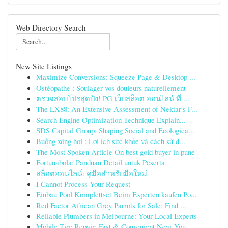
Web Directory Search
New Site Listings
Maximize Conversions: Squeeze Page & Desktop ...
Ostéopathe : Soulager vos douleurs naturellement
ตรวจสอบโปรสุดปัง! PG เว็บสล็อต ออนไลน์ ที่ ...
The LX88: An Extensive Assessment of Nektar's F...
Search Engine Optimization Technique Explain...
SDS Capital Group: Shaping Social and Ecologica...
Buồng xông hơi : Lợi ích sức khỏe và cách sử d...
The Most Spoken Article On best gold buyer in pune
Fortunabola: Panduan Detail untuk Peserta
สล็อตออนไลน์: คู่มือสำหรับมือใหม่
I Cannot Process Your Request
Einbau Pool Komplettset Beim Experten kaufen Po...
Red Factor African Grey Parrots for Sale: Find ...
Reliable Plumbers in Melbourne: Your Local Experts
Mobile Tire Repair: Fast & Convenient Near You