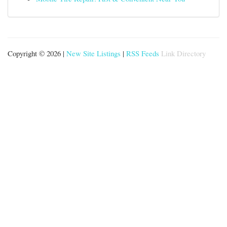
Copyright © 2026 |
New Site Listings
|
RSS Feeds
Link Directory