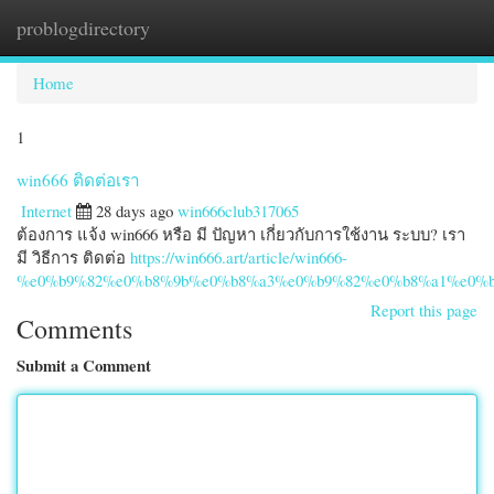
problogdirectory
Togg
navi
Home
1
win666 ติดต่อเรา
Internet
28 days ago
win666club317065
ต้องการ แจ้ง win666 หรือ มี ปัญหา เกี่ยวกับการใช้งาน ระบบ? เรา
มี วิธีการ ติดต่อ
https://win666.art/article/win666-
%e0%b9%82%e0%b8%9b%e0%b8%a3%e0%b9%82%e0%b8%a1%e0%b
Report this page
Comments
Submit a Comment