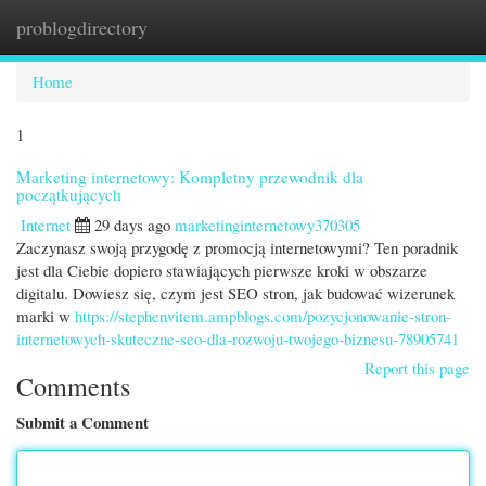
problogdirectory
Togg
navi
Home
1
Marketing internetowy: Kompletny przewodnik dla
początkujących
Internet
29 days ago
marketinginternetowy370305
Zaczynasz swoją przygodę z promocją internetowymi? Ten poradnik
jest dla Ciebie dopiero stawiających pierwsze kroki w obszarze
digitalu. Dowiesz się, czym jest SEO stron, jak budować wizerunek
marki w
https://stephenvitem.ampblogs.com/pozycjonowanie-stron-
internetowych-skuteczne-seo-dla-rozwoju-twojego-biznesu-78905741
Report this page
Comments
Submit a Comment