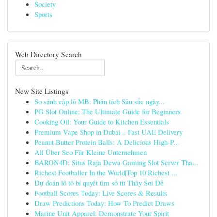
Society
Sports
Web Directory Search
New Site Listings
So sánh cặp lô MB: Phân tích Sâu sắc ngày...
PG Slot Online: The Ultimate Guide for Beginners
Cooking Oil: Your Guide to Kitchen Essentials
Premium Vape Shop in Dubai – Fast UAE Delivery
Peanut Butter Protein Balls: A Delicious High-P...
All Über Seo Für Kleine Unternehmen
BARON4D: Situs Raja Dewa Gaming Slot Server Tha...
Richest Footballer In the World|Top 10 Richest ...
Dự đoán lô tô bí quyết tìm số từ Thầy Soi Đề
Football Scores Today: Live Scores & Results
Draw Predictions Today: How To Predict Draws
Marine Unit Apparel: Demonstrate Your Spirit