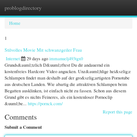
problogdirectory
Togg
navi
Home
1
Stilvolles Movie Mit schwanzgeiler Frau
Internet
29 days ago
immanuelj493tgx0
Grunds&auml;tzlich D&uuml;rftest Du dir andauernd ein
kostenfreies Hardcore Video angucken. Unz&auml;hlige hei&szlig;e
Schlampen findet man deshalb auf der gro&szlig;artigsten Pornotube
aus deutschen Landen. Wie abartig die attraktiven Schlampen beim
Begatten ausklinken, ist einfach nicht zu fassen. Schon aus diesem
Grund gibt es nichts Feineres, als ein kostenloser Pornoclip
&uuml;be...
https://pornck.com/
Report this page
Comments
Submit a Comment