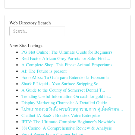
Web Directory Search
New Site Listings
PG Slot Online: The Ultimate Guide for Beginners
Red Factor African Grey Parrots for Sale: Find ...
A Complete Shop: This Finest Animal Emporiums
AI: The Future is present
EconoMixx: Tu Guía para Entender la Economía
Shark P Liquid - Your Surface Stripping So...
A Guide to the County of Somerset Dental T...
Trending Useful Information On cash for gold in...
Display Marketing Channels: A Detailed Guide
โปรแกรมมวยวันนี้: ครบถ้วนทุกรายการ คู่เด็ดห้ามพ...
Chatbot IA SaaS : Boostez Votre Entreprise
IPTV: The Ultimate Complete Beginner’s Newbie’s...
88i Casino: A Comprehensive Review & Analysis
Smart Power For a Cleaner Future