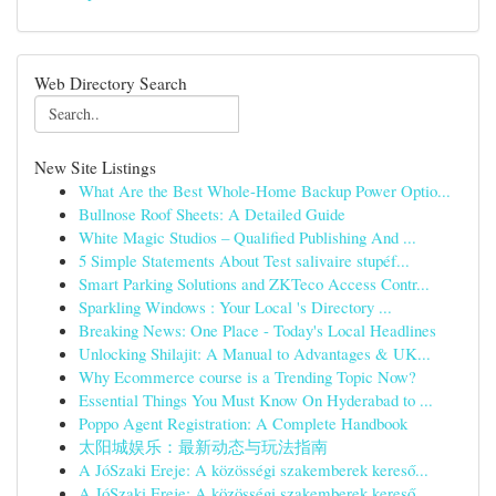
Web Directory Search
New Site Listings
What Are the Best Whole-Home Backup Power Optio...
Bullnose Roof Sheets: A Detailed Guide
White Magic Studios – Qualified Publishing And ...
5 Simple Statements About Test salivaire stupéf...
Smart Parking Solutions and ZKTeco Access Contr...
Sparkling Windows : Your Local 's Directory ...
Breaking News: One Place - Today's Local Headlines
Unlocking Shilajit: A Manual to Advantages & UK...
Why Ecommerce course is a Trending Topic Now?
Essential Things You Must Know On Hyderabad to ...
Poppo Agent Registration: A Complete Handbook
太阳城娱乐：最新动态与玩法指南
A JóSzaki Ereje: A közösségi szakemberek kereső...
A JóSzaki Ereje: A közösségi szakemberek kereső...