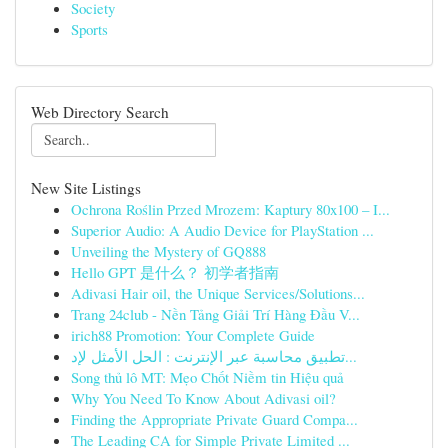
Society
Sports
Web Directory Search
New Site Listings
Ochrona Roślin Przed Mrozem: Kaptury 80x100 – I...
Superior Audio: A Audio Device for PlayStation ...
Unveiling the Mystery of GQ888
Hello GPT 是什么？ 初学者指南
Adivasi Hair oil, the Unique Services/Solutions...
Trang 24club - Nền Tảng Giải Trí Hàng Đầu V...
irich88 Promotion: Your Complete Guide
تطبيق محاسبة عبر الإنترنت : الحل الأمثل لإد...
Song thủ lô MT: Mẹo Chốt Niềm tin Hiệu quả
Why You Need To Know About Adivasi oil?
Finding the Appropriate Private Guard Compa...
The Leading CA for Simple Private Limited ...