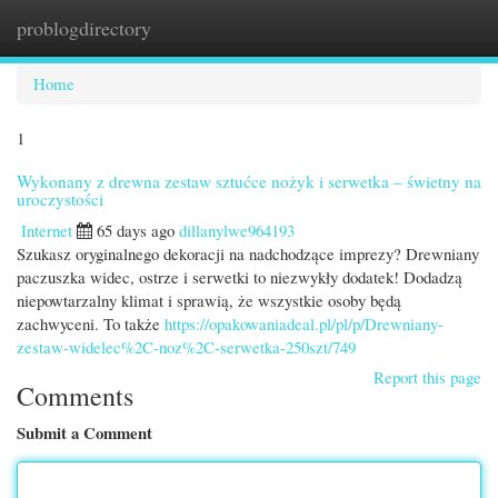
problogdirectory
Togg
navi
Home
1
Wykonany z drewna zestaw sztućce nożyk i serwetka – świetny na
uroczystości
Internet
65 days ago
dillanylwe964193
Szukasz oryginalnego dekoracji na nadchodzące imprezy? Drewniany
paczuszka widec, ostrze i serwetki to niezwykły dodatek! Dodadzą
niepowtarzalny klimat i sprawią, że wszystkie osoby będą
zachwyceni. To także
https://opakowaniadeal.pl/pl/p/Drewniany-
zestaw-widelec%2C-noz%2C-serwetka-250szt/749
Report this page
Comments
Submit a Comment