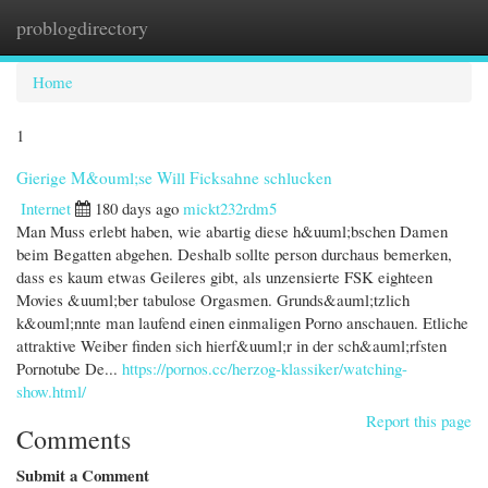
problogdirectory
Togg
navi
Home
1
Gierige M&ouml;se Will Ficksahne schlucken
Internet
180 days ago
mickt232rdm5
Man Muss erlebt haben, wie abartig diese h&uuml;bschen Damen
beim Begatten abgehen. Deshalb sollte person durchaus bemerken,
dass es kaum etwas Geileres gibt, als unzensierte FSK eighteen
Movies &uuml;ber tabulose Orgasmen. Grunds&auml;tzlich
k&ouml;nnte man laufend einen einmaligen Porno anschauen. Etliche
attraktive Weiber finden sich hierf&uuml;r in der sch&auml;rfsten
Pornotube De...
https://pornos.cc/herzog-klassiker/watching-
show.html/
Report this page
Comments
Submit a Comment