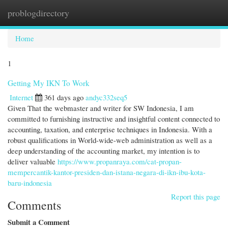
problogdirectory
Togg
navi
Home
1
Getting My IKN To Work
Internet
361 days ago
andyc332seq5
Given That the webmaster and writer for SW Indonesia, I am
committed to furnishing instructive and insightful content connected to
accounting, taxation, and enterprise techniques in Indonesia. With a
robust qualifications in World-wide-web administration as well as a
deep understanding of the accounting market, my intention is to
deliver valuable
https://www.propanraya.com/cat-propan-
mempercantik-kantor-presiden-dan-istana-negara-di-ikn-ibu-kota-
baru-indonesia
Report this page
Comments
Submit a Comment