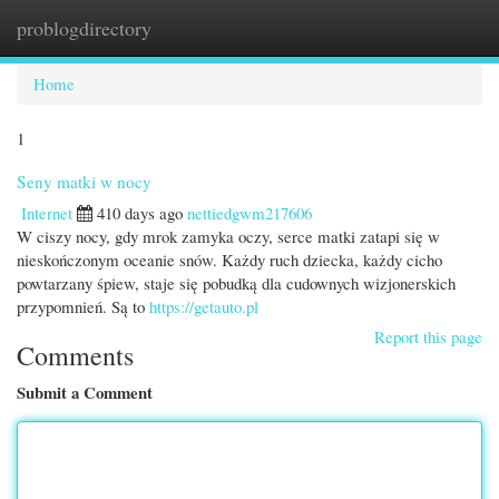
problogdirectory
Togg
navi
Home
1
Seny matki w nocy
Internet
410 days ago
nettiedgwm217606
W ciszy nocy, gdy mrok zamyka oczy, serce matki zatapi się w
nieskończonym oceanie snów. Każdy ruch dziecka, każdy cicho
powtarzany śpiew, staje się pobudką dla cudownych wizjonerskich
przypomnień. Są to
https://getauto.pl
Report this page
Comments
Submit a Comment