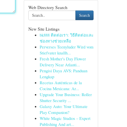
Web Directory Search
Search
New Site Listings
bk888 ติดต่อเรา: วิธีติดต่อและ
ช่องทางช่วยเหลือ
Perverses Teenyluder Wird vom
Stiefvater knallh...
Fresh Mother's Day Flower
Delivery Near Atlanti...
Pengisi Daya AVS: Panduan
Lengkap
Recetas Auténticas de la
Cocina Mexicana: Ar...
Upgrade Your Business: Roller
Shutter Security ...
Galaxy Auto: Your Ultimate
Play Companion?
White Magic Studios – Expert
Publishing And art...