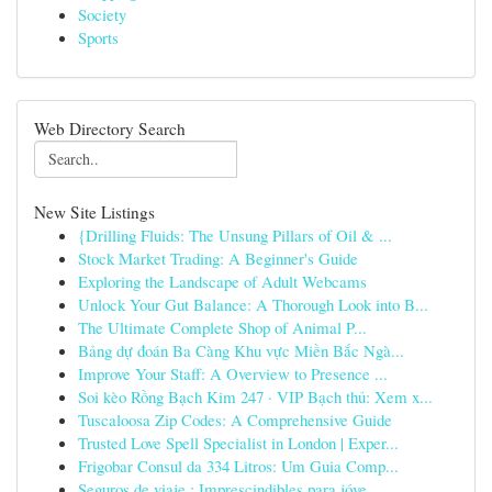
Society
Sports
Web Directory Search
New Site Listings
{Drilling Fluids: The Unsung Pillars of Oil & ...
Stock Market Trading: A Beginner's Guide
Exploring the Landscape of Adult Webcams
Unlock Your Gut Balance: A Thorough Look into B...
The Ultimate Complete Shop of Animal P...
Bảng dự đoán Ba Càng Khu vực Miền Bắc Ngà...
Improve Your Staff: A Overview to Presence ...
Soi kèo Rồng Bạch Kim 247 · VIP Bạch thủ: Xem x...
Tuscaloosa Zip Codes: A Comprehensive Guide
Trusted Love Spell Specialist in London | Exper...
Frigobar Consul da 334 Litros: Um Guia Comp...
Seguros de viaje : Imprescindibles para jóve...