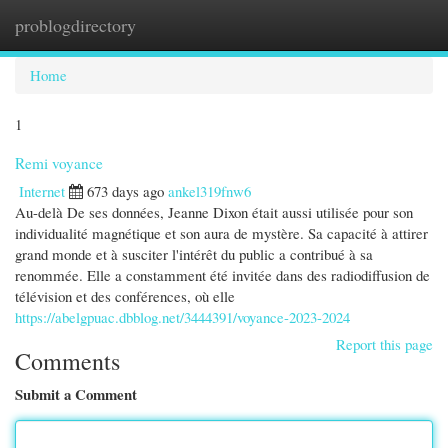
problogdirectory
Togg
navi
Home
1
Remi voyance
Internet
673 days ago
ankel319fnw6
Au-delà De ses données, Jeanne Dixon était aussi utilisée pour son
individualité magnétique et son aura de mystère. Sa capacité à attirer
grand monde et à susciter l'intérêt du public a contribué à sa
renommée. Elle a constamment été invitée dans des radiodiffusion de
télévision et des conférences, où elle
https://abelgpuac.dbblog.net/3444391/voyance-2023-2024
Report this page
Comments
Submit a Comment